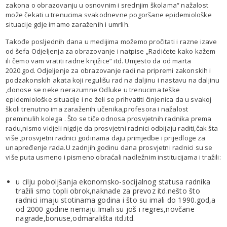
zakona o obrazovanju u osnovnim i srednjim školama“ nažalost
može čekati u trenucima svakodnevne pogoršane epidemiološke
situacije gdje imamo zaraženih i umrlih.
Takođe posljednih dana u medijima možemo pročitati i razne izave
od šefa Odjeljenja za obrazovanje i natpise „Radićete kako kažem
ili čemo vam vratiti radne knjižice“ itd. Umjesto da od marta
2020.god. Odjeljenje za obrazovanje radi na pripremi zakonskih i
podzakonskih akata koji regulišu rad na daljinu i nastavu na daljinu
,donose se neke nerazumne Odluke u trenucima teške
epidemiološke situacije i ne želi se prihvatiti činjenica da u svakoj
školi trenutno ima zaraženih učenika,profesora i nažalost
preminulih kolega . Što se tiče odnosa prosvjetnih radnika prema
radu,nismo vidjeli nigdje da prosvjetni radnici odbijaju raditi,čak šta
više ,prosvjetni radnici godinama daju primjedbe i prijedloge za
unapređenje rada.U zadnjih godinu dana prosvjetni radnici su se
više puta usmeno i pismeno obraćali nadležnim institucijama i tražili:
u cilju poboljšanja ekonomsko-socijalnog statusa radnika
tražili smo topli obrok,naknade za prevoz itd.nešto što
radnici imaju stotinama godina i što su imali do 1990.god,a
od 2000 godine nemaju.Imali su još i regres,novčane
nagrade,bonuse,odmarališta itd.itd.