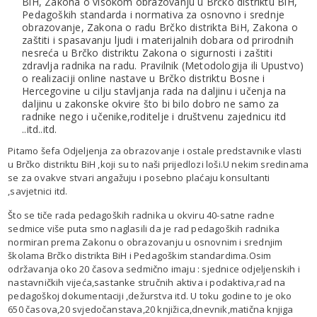
BiH, Zakona o visokom obrazovanju u Brčko distriktu BiH,
Pedagoških standarda i normativa za osnovno i srednje
obrazovanje, Zakona o radu Brčko distrikta BiH, Zakona o
zaštiti i spasavanju ljudi i materijalnih dobara od prirodnih
nesreća u Brčko distriktu Zakona o sigurnosti i zaštiti
zdravlja radnika na radu. Pravilnik (Metodologija ili Upustvo)
o realizaciji online nastave u Brčko distriktu Bosne i
Hercegovine u cilju stavljanja rada na daljinu i učenja na
daljinu u zakonske okvire što bi bilo dobro ne samo za
radnike nego i učenike,roditelje i društvenu zajednicu itd
..itd..itd.
Pitamo šefa Odjeljenja za obrazovanje i ostale predstavnike vlasti
u Brčko distriktu BiH ,koji su to naši prijedlozi loši.U nekim sredinama
se za ovakve stvari angažuju i posebno plaćaju konsultanti
,savjetnici itd.
Što se tiče rada pedagoških radnika u okviru 40-satne radne
sedmice više puta smo naglasili da je rad pedagoških radnika
normiran prema Zakonu o obrazovanju u osnovnim i srednjim
školama Brčko distrikta BiH i Pedagoškim standardima.Osim
održavanja oko 20 časova sedmično imaju : sjednice odjeljenskih i
nastavničkih vijeća,sastanke stručnih aktiva i podaktiva,rad na
pedagoškoj dokumentaciji ,dežurstva itd. U toku godine to je oko
650 časova,20 svjedočanstava,20 knjižica,dnevnik,matična knjiga