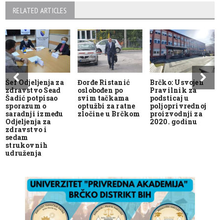
RELATED ARTICLES
Šef Odjeljenja za
Đorđe Ristanić
Brčko: Usvojen
zdravstvo Sead
oslobođen po
Pravilnik za
Šadić potpisao
svim tačkama
podsticaj u
sporazum o
optužbi za ratne
poljoprivrednoj
saradnji između
zločine u Brčkom
proizvodnji za
Odjeljenja za
2020. godinu
zdravstvo i
sedam
strukovnih
udruženja