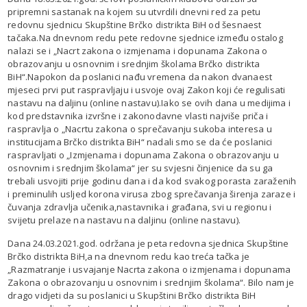
pripremni sastanak na kojem su utvrdili dnevni red za petu
redovnu sjednicu Skupštine Brčko distrikta BiH od šesnaest
tačaka.Na dnevnom redu pete redovne sjednice između ostalog
nalazi se i „Nacrt zakona o izmjenama i dopunama Zakona o
obrazovanju u osnovnim i srednjim školama Brčko distrikta
BiH“.Napokon da poslanici nađu vremena da nakon dvanaest
mjeseci prvi put raspravljaju i usvoje ovaj Zakon koji će regulisati
nastavu na daljinu (online nastavu).Iako se ovih dana u medijima i
kod predstavnika izvršne i zakonodavne vlasti najviše priča i
raspravlja o „Nacrtu zakona o sprečavanju sukoba interesa u
institucijama Brčko distrikta BiH“ nadali smo se da će poslanici
raspravljati o „Izmjenama i dopunama Zakona o obrazovanju u
osnovnim i srednjim školama“ jer su svjesni činjenice da su ga
trebali usvojiti prije godinu dana i da kod svakog porasta zaraženih
i preminulih usljed korona virusa zbog sprečavanja širenja zaraze i
čuvanja zdravlja učenika,nastavnika i građana, svi u regionu i
svijetu prelaze na nastavu na daljinu (online nastavu).
Dana 24.03.2021.god. održana je peta redovna sjednica Skupštine
Brčko distrikta BiH,a na dnevnom redu kao treća tačka je
„Razmatranje i usvajanje Nacrta zakona o izmjenama i dopunama
Zakona o obrazovanju u osnovnim i srednjim školama“. Bilo nam je
drago vidjeti da su poslanici u Skupštini Brčko distrikta BiH