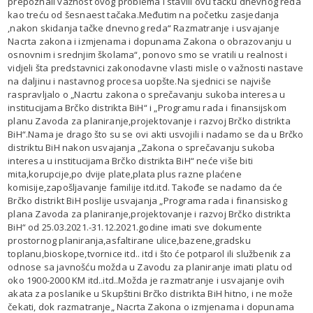
prepoznali važnost ovog problema i stavili ovu tačku dnevnog reda
kao treću od šesnaest tačaka.Međutim na početku zasjedanja
,nakon skidanja tačke dnevnog reda“ Razmatranje i usvajanje
Nacrta zakona i izmjenama i dopunama Zakona o obrazovanju u
osnovnim i srednjim školama“, ponovo smo se vratili u realnost i
vidjeli šta predstavnici zakonodavne vlasti misle o važnosti nastave
na daljinu i nastavnog procesa uopšte.Na sjednici se najviše
raspravljalo o „Nacrtu zakona o sprečavanju sukoba interesa u
institucijama Brčko distrikta BiH“ i „Programu rada i finansijskom
planu Zavoda za planiranje,projektovanje i razvoj Brčko distrikta
BiH“.Nama je drago što su se ovi akti usvojili i nadamo se da u Brčko
distriktu BiH nakon usvajanja „Zakona o sprečavanju sukoba
interesa u institucijama Brčko distrikta BiH“ neće više biti
mita,korupcije,po dvije plate,plata plus razne plaćene
komisije,zapošljavanje familije itd.itd. Takođe se nadamo da će
Brčko distrikt BiH poslije usvajanja „Programa rada i finansiskog
plana Zavoda za planiranje,projektovanje i razvoj Brčko distrikta
BiH“ od 25.03.2021.-31.12.2021.godine imati sve dokumente
prostornog planiranja,asfaltirane ulice,bazene,gradsku
toplanu,bioskope,tvornice itd.. itd i što će potparol ili službenik za
odnose sa javnošću možda u Zavodu za planiranje imati platu od
oko 1900-2000 KM itd..itd..Možda je razmatranje i usvajanje ovih
akata za poslanike u Skupštini Brčko distrikta BiH hitno, i ne može
čekati, dok razmatranje„ Nacrta Zakona o izmjenama i dopunama