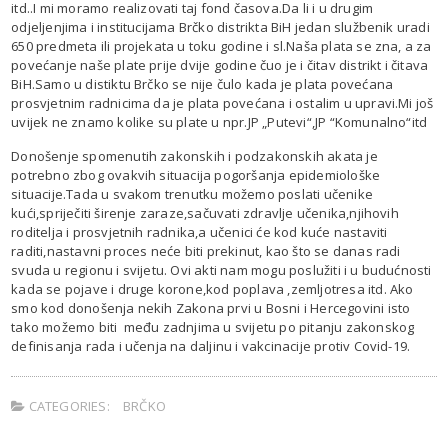
itd..I mi moramo realizovati taj fond časova.Da li i u drugim
odjeljenjima i institucijama Brčko distrikta BiH jedan službenik uradi
650 predmeta ili projekata u toku godine i sl.Naša plata se zna, a za
povećanje naše plate prije dvije godine čuo je i čitav distrikt i čitava
BiH.Samo u distiktu Brčko se nije čulo kada je plata povećana
prosvjetnim radnicima da je plata povećana i ostalim u upravi.Mi još
uvijek ne znamo kolike su plate u npr.JP „Putevi“,JP “Komunalno“itd
Donošenje spomenutih zakonskih i podzakonskih akata je
potrebno zbog ovakvih situacija pogoršanja epidemiološke
situacije.Tada u svakom trenutku možemo poslati učenike
kući,spriječiti širenje zaraze,sačuvati zdravlje učenika,njihovih
roditelja i prosvjetnih radnika,a učenici će kod kuće nastaviti
raditi,nastavni proces neće biti prekinut, kao što se danas radi
svuda u regionu i svijetu. Ovi akti nam mogu poslužiti i u budućnosti
kada se pojave i druge korone,kod poplava ,zemljotresa itd. Ako
smo kod donošenja nekih Zakona prvi u Bosni i Hercegovini isto
tako možemo biti među zadnjima u svijetu po pitanju zakonskog
definisanja rada i učenja na daljinu i vakcinacije protiv Covid-19.
CATEGORIES:
BRČKO