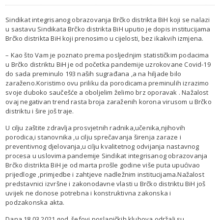
Sindikat integrisanog obrazovanja Brčko distrikta BiH koji se nalazi
u sastavu Sindikata Brčko distrikta BiH uputio je dopis institucijama
Brčko distrikta BiH koji prenosimo u cijelosti, bez ikakvih izmjena.
– Kao što Vam je poznato prema posljednjim statističkim podacima
u Brčko distriktu BiH je od početka pandemije uzrokovane Covid-19
do sada preminulo 193 naših sugrađana ,a na hiljade bilo
zaraženo.Koristimo ovu priliku da porodicama preminulih izrazimo
svoje duboko saučešće a oboljelim želimo brz oporavak . Nažalost
ovaj negativan trend rasta broja zaraženih korona virusom u Brčko
distriktu i šire još traje.
U cilju zaštite zdravlja prosvjetnih radnika,učenika,njihovih
porodica,i stanovnika ,u cilju sprečavanja širenja zaraze i
preventivnog djelovanja,u cilju kvalitetnog odvijanja nastavnog
procesa u uslovima pandemije Sindikat integrisanog obrazovanja
Brčko distrikta BiH je od marta prošle godine više puta upućivao
prijedloge ,primjedbe i zahtjeve nadležnim institucijama.Nažalost
predstavnici izvršne i zakonodavne vlasti u Brčko distriktu BiH još
uvijek ne donose potrebna i konstruktivna zakonska i
podzakonska akta.
Dana 18.03.2021.god. šefovi poslaničkih klubova održali su