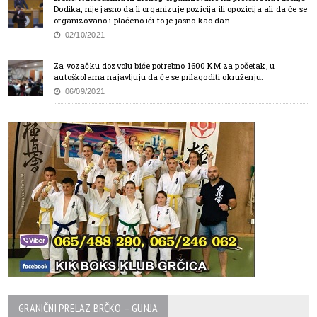
Dodika, nije jasno da li organizuje pozicija ili opozicija ali da će se
organizovano i plaćeno ići to je jasno kao dan
02/10/2021
Za vozačku dozvolu biće potrebno 1600 KM za početak, u
autoškolama najavljuju da će se prilagoditi okruženju.
06/09/2021
GRANIČNI PRELAZ BRČKO – GUNJA