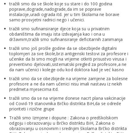
tražili smo da se škole koje su stare i do 100 godina
poprave,dograde,nadograde,da im se poprave
instalacije,uradi ograda itd. jer u tim školama ne borave
samo prosvjetni radnici nego i učenici.
tražili smo sufinansiranje djece koja su u privatnim
obdaništima da imaju ista izdvajanja kao i ona u
državnim,tražili smo sufinansiranje deficitarnih zanimanja
tražili smo još prošle godine da se obezbijede digitalni
toplomjeri za sve škole,brzi antigenski testovi za profesore i
učenike da bi smo mogli na vrijeme otkriti prisustvo virusa i
preventivno djelovati,sistematski pregled za profesore,a ne
da nam učenici i kolege odu kod doktora kad je već kasno
tražili smo da se obezbijede na vrijeme zamjene za bolesne
profesore a ne da nam učenici nisu imali nastavu iz nekih
predmeta mjesecima itd.
tražili smo da se na vrijeme donese nacrt plana vakcinacije
od Covid-19 stanovnika Brčko distrikta BiH,da se odrede
prioriteti i rizične grupe
Tražili smo Izmjene i dopune : Zakona o predškolskom
odgoju i obrazovanju u Brčko distriktu BiH, Zakona o
obrazovanju u osnovnim i srednjim školama Brčko distrikta