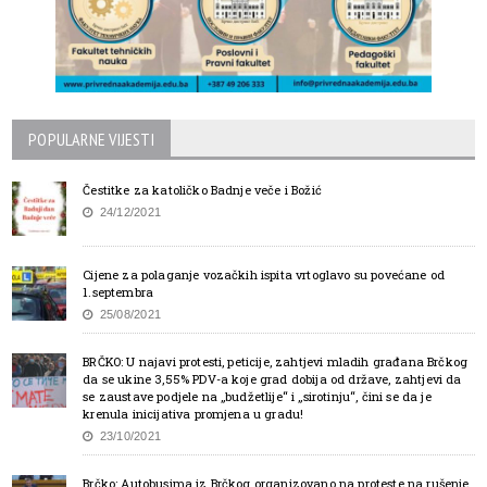
POPULARNE VIJESTI
Čestitke za katoličko Badnje veče i Božić
24/12/2021
Cijene za polaganje vozačkih ispita vrtoglavo su povećane od
1.septembra
25/08/2021
BRČKO: U najavi protesti, peticije, zahtjevi mladih građana Brčkog
da se ukine 3,55% PDV-a koje grad dobija od države, zahtjevi da
se zaustave podjele na „budžetlije“ i „sirotinju“, čini se da je
krenula inicijativa promjena u gradu!
23/10/2021
Brčko: Autobusima iz Brčkog organizovano na proteste na rušenje