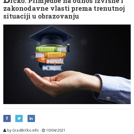
rčko: Primjedbe na odnos izvršne i
zakonodavne vlasti prema trenutnoj
situaciji u obrazovanju
by GradBrčko.info
,
10/04/2021