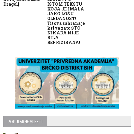
Dragolj
ISTOM TEKSTU
KOJA JE IMALA
JAKO LOŠU
GLEDANOST!
Titova sahrana je
kriva zato ŠTO
NIKADA NIJE
BILA
REPRIZIRANA!
POPULARNE VIJESTI