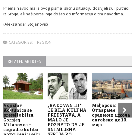
Prema navodima iz ovog pisma, sličnu situaciju doživjeli su i putnici
iz Srbije, ali naš portal nije došao do informacija o tim navodima.
(Aleksandar Stojanović)
CATEGORIES:
REGION
RELATED ARTICLES
Vojislav
„RADOVAN III“
Мађарска:
Koštunica se
JE BILA KULTNA
Отварање
preselio blizu
PREDSTAVA, A
средњих школа
Gornjeg
MALO JE
одгођено до 10.
Milanovca –
POZNATO DA JE
маја
sagradio kolibu
SNIMLJENA
novoj ženi u selu
SERIJA PO