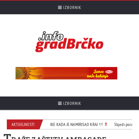
IZBORNIK
IZBORNIK
I MILO JE HAPSIO POSLANIKE KADA JE NAMIRISAO KRAJ !!!
AKTUELNOSTI
Slijedi porast br
T