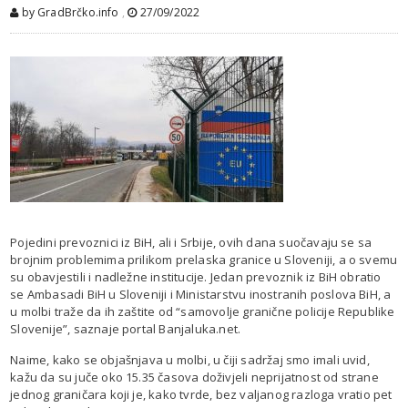
by GradBrčko.info
,
27/09/2022
Pojedini prevoznici iz BiH, ali i Srbije, ovih dana suočavaju se sa
brojnim problemima prilikom prelaska granice u Sloveniji, a o svemu
su obavjestili i nadležne institucije. Jedan prevoznik iz BiH obratio
se Ambasadi BiH u Sloveniji i Ministarstvu inostranih poslova BiH, a
u molbi traže da ih zaštite od “samovolje granične policije Republike
Slovenije”, saznaje portal Banjaluka.net.
Naime, kako se objašnjava u molbi, u čiji sadržaj smo imali uvid,
kažu da su juče oko 15.35 časova doživjeli neprijatnost od strane
jednog graničara koji je, kako tvrde, bez valjanog razloga vratio pet