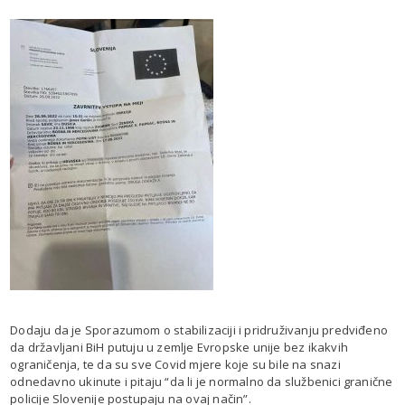
Dodaju da je Sporazumom o stabilizaciji i pridruživanju predviđeno
da državljani BiH putuju u zemlje Evropske unije bez ikakvih
ograničenja, te da su sve Covid mjere koje su bile na snazi
odnedavno ukinute i pitaju “da li je normalno da službenici granične
policije Slovenije postupaju na ovaj način”.