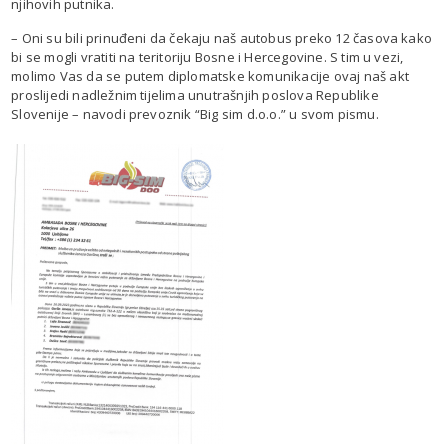
njihovih putnika.
– Oni su bili prinuđeni da čekaju naš autobus preko 12 časova kako
bi se mogli vratiti na teritoriju Bosne i Hercegovine. S tim u vezi,
molimo Vas da se putem diplomatske komunikacije ovaj naš akt
proslijedi nadležnim tijelima unutrašnjih poslova Republike
Slovenije – navodi prevoznik “Big sim d.o.o.” u svom pismu.