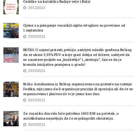
Čestitke za katoličko Badnje veče i Božić
24/12/2021
Cijene za polaganje vozačkih ispita vrtoglavo su povećane od
1.septembra
25/08/2021
BRČKO: U najavi protesti, peticije, zahtjevi mladih građana Brčkog
da se ukine 3,55% PDV-a koje grad dobija od države, zahtjevi da
se zaustave podjele na „budžetlije“ i „sirotinju“, čini se da je
krenula inicijativa promjena u gradu!
23/10/2021
Brčko: Autobusima iz Brčkog organizovano na proteste na rušenje
Dodika, nije jasno da li organizuje pozicija ili opozicija ali da će se
organizovano i plaćeno ići to je jasno kao dan
02/10/2021
Za vozačku dozvolu biće potrebno 1600 KM za početak, u
autoškolama najavljuju da će se prilagoditi okruženju.
06/09/2021