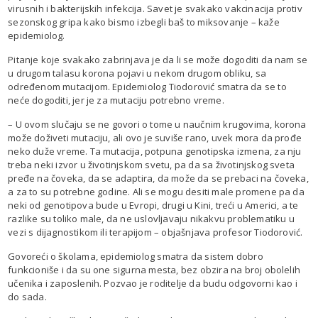
virusnih i bakterijskih infekcija. Savet je svakako vakcinacija protiv
sezonskog gripa kako bismo izbegli baš to miksovanje – kaže
epidemiolog.
Pitanje koje svakako zabrinjava je da li se može dogoditi da nam se
u drugom talasu korona pojavi u nekom drugom obliku, sa
određenom mutacijom. Epidemiolog Tiodorović smatra da se to
neće dogoditi, jer je za mutaciju potrebno vreme.
– U ovom slučaju se ne govori o tome u naučnim krugovima, korona
može doživeti mutaciju, ali ovo je suviše rano, uvek mora da prođe
neko duže vreme. Ta mutacija, potpuna genotipska izmena, za nju
treba neki izvor u životinjskom svetu, pa da sa životinjskog sveta
pređe na čoveka, da se adaptira, da može da se prebaci na čoveka,
a za to su potrebne godine. Ali se mogu desiti male promene pa da
neki od genotipova bude u Evropi, drugi u Kini, treći u Americi, a te
razlike su toliko male, da ne uslovljavaju nikakvu problematiku u
vezi s dijagnostikom ili terapijom – objašnjava profesor Tiodorović.
Govoreći o školama, epidemiolog smatra da sistem dobro
funkcioniše i da su one sigurna mesta, bez obzira na broj obolelih
učenika i zaposlenih. Pozvao je roditelje da budu odgovorni kao i
do sada.