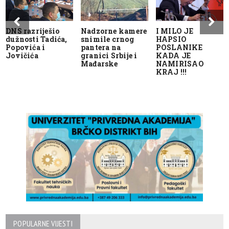
DNS razriješio
Nadzorne kamere
I MILO JE
dužnosti Tadića,
snimile crnog
HAPSIO
Popovića i
pantera na
POSLANIKE
Jovičića
granici Srbije i
KADA JE
Mađarske
NAMIRISAO
KRAJ !!!
POPULARNE VIJESTI