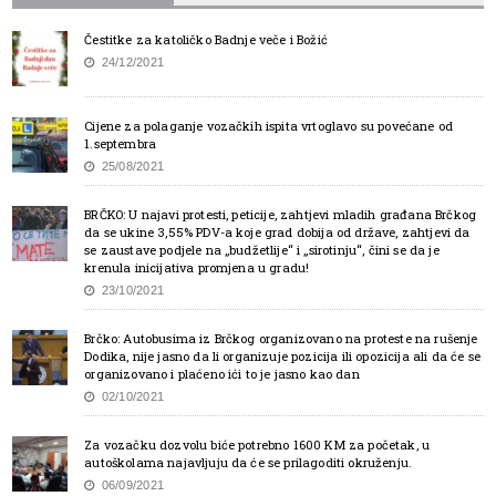
Čestitke za katoličko Badnje veče i Božić
24/12/2021
Cijene za polaganje vozačkih ispita vrtoglavo su povećane od
1.septembra
25/08/2021
BRČKO: U najavi protesti, peticije, zahtjevi mladih građana Brčkog
da se ukine 3,55% PDV-a koje grad dobija od države, zahtjevi da
se zaustave podjele na „budžetlije“ i „sirotinju“, čini se da je
krenula inicijativa promjena u gradu!
23/10/2021
Brčko: Autobusima iz Brčkog organizovano na proteste na rušenje
Dodika, nije jasno da li organizuje pozicija ili opozicija ali da će se
organizovano i plaćeno ići to je jasno kao dan
02/10/2021
Za vozačku dozvolu biće potrebno 1600 KM za početak, u
autoškolama najavljuju da će se prilagoditi okruženju.
06/09/2021