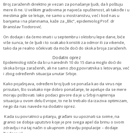
Broj zaraženih direktno je vezan za ponašanje ljudi, da li poštuju
mere ili ne. U velikim gradovima je najveća opuštenost, ali takođe i u
mestima gde se letuje, ne samo u inostranstvu, već i kod nas u
banjama i na planinama, kaže za „Blic“, epidemiolog Prof. dr
Branislav Tiodorović.
On dodaje i da ćemo imati i u septembru i oktobru lepe dane, biće
više sunca, te će ljudi i to svakako koristiti za odmor ili za vikende,
tako da je realno očekivati da može doći do skoka broja zaraženih.
Dodatni oprez
Epidemiolog ističe da bi u narednih 10 do 15 dana moglo doći do
skoka broja zaraženih, ali ne samo zbog povratnika s letovanja, već
i zbog određenih situacija unutar Srbije.
Kako pojašnjava, određeni broj ljudi se ponaša kao da virus nije
prisutan, što svakako nije dobro ponašanje, te apeluje da se mere
moraju poštovati. Iako podaci govore da je u Srbiji najmirnija
situacija u ovom delu Evrope, to ne bi trebalo da izaziva optimizam,
nego da nas navede na dodatni oprez.
Kada su povratnici u pitanju, građani su upoznati sa svime, na
granici se dobija uputstvo koje je pre svega apel da brinu o svom
zdravlju i na taj način o ukupnom zdravlju populacije – dodaje