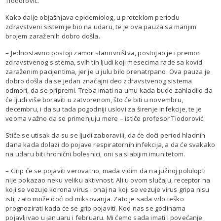
Tiodorović.
Kako dalje objašnjava epidemiolog, u proteklom periodu
zdravstveni sistem je bio na udaru, te je ova pauza sa manjim
brojem zaraženih dobro došla.
– Jednostavno postoji zamor stanovništva, postojao je i premor
zdravstvenog sistema, svih tih ljudi koji mesecima rade sa kovid
zaraženim pacijentima, jer je u julu bilo prenatrpano. Ova pauza je
dobro došla da se jedan značajni deo zdravstvenog sistema
odmori, da se pripremi. Treba imati na umu kada bude zahladilo da
će ljudi više boraviti u zatvorenom, što će biti u novembru,
decembru, i da su tada pogodniji uslovi za širenje infekcije, te je
veoma važno da se primenjuju mere – ističe profesor Tiodorović.
Stiče se utisak da su se ljudi zaboravili, da će doći period hladnih
dana kada dolazi do pojave respiratornih infekcija, a da će svakako
na udaru biti hronični bolesnici, oni sa slabijim imunitetom.
– Grip će se pojaviti verovatno, mada vidim da na južnoj polulopti
nije pokazao neku veliku aktivnost. Ali u ovom slučaju, receptor na
koji se vezuje korona virus i onaj na koji se vezuje virus gripa nisu
isti, zato može doći od miksovanja. Zato je sada vrlo teško
prognozirati kada će se grip pojaviti. Kod nas se godinama
pojavljivao u januaru i februaru. Mi ćemo sada imati i povećanje