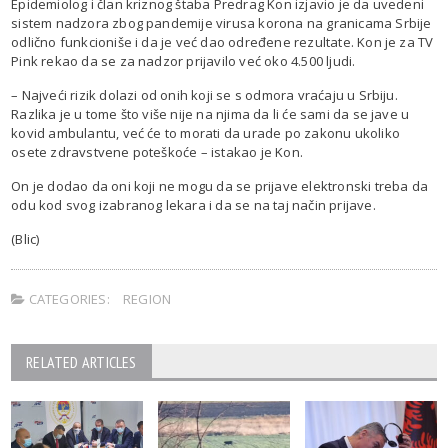
Epidemiolog i član kriznog štaba Predrag Kon izjavio je da uvedeni
sistem nadzora zbog pandemije virusa korona na granicama Srbije
odlično funkcioniše i da je već dao određene rezultate. Kon je za TV
Pink rekao da se za nadzor prijavilo već oko 4.500 ljudi.
– Najveći rizik dolazi od onih koji se s odmora vraćaju u Srbiju.
Razlika je u tome što više nije na njima da li će sami da se jave u
kovid ambulantu, već će to morati da urade po zakonu ukoliko
osete zdravstvene poteškoće – istakao je Kon.
On je dodao da oni koji ne mogu da se prijave elektronski treba da
odu kod svog izabranog lekara i da se na taj način prijave.
(Blic)
CATEGORIES:
REGION
RELATED ARTICLES