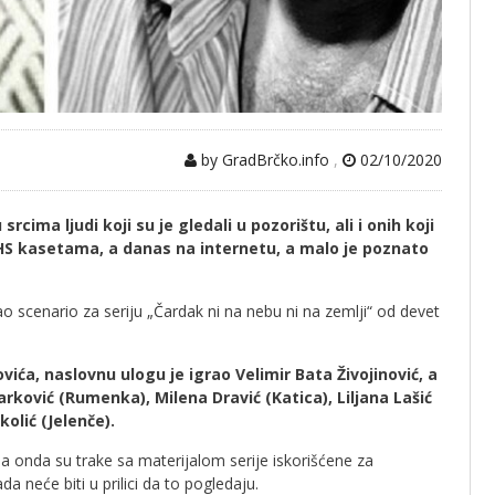
by GradBrčko.info
,
02/10/2020
cima ljudi koji su je gledali u pozorištu, ali i onih koji
 VHS kasetama, a danas na internetu, a malo je poznato
 scenario za seriju „Čardak ni na nebu ni na zemlji“ od devet
vića, naslovnu ulogu je igrao Velimir Bata Živojinović, a
arković (Rumenka), Milena Dravić (Katica), Liljana Lašić
olić (Jelenče).
a onda su trake sa materijalom serije iskorišćene za
 neće biti u prilici da to pogledaju.