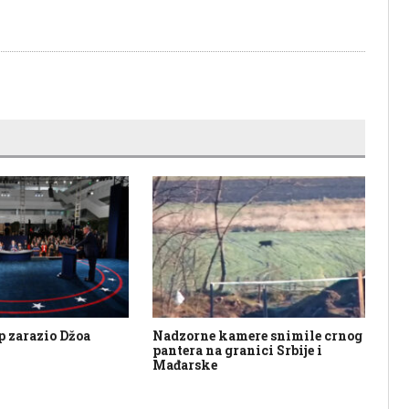
mp zarazio Džoa
Nadzorne kamere snimile crnog
Sli
pantera na granici Srbije i
Ko
Mađarske