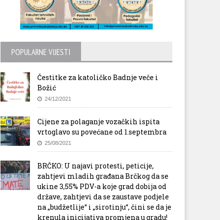
POPULARNE VIJESTI
Čestitke za katoličko Badnje veče i
Božić
24/12/2021
Cijene za polaganje vozačkih ispita
vrtoglavo su povećane od 1.septembra
25/08/2021
BRČKO: U najavi protesti, peticije,
zahtjevi mladih građana Brčkog da se
ukine 3,55% PDV-a koje grad dobija od
države, zahtjevi da se zaustave podjele
na „budžetlije“ i „sirotinju“, čini se da je
krenula inicijativa promjena u gradu!