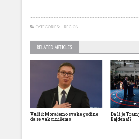
CATEGORIES:
REGION
RELATED ARTICLES
Vučić: Moraćemo svake godine
Da li je Tra
da se vakcinišemo
Bajdena!?