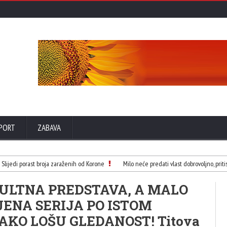
PORT
ZABAVA
ijedi porast broja zaraženih od Korone
Milo neće predati vlast dobrovoljno, pritisa
 KULTNA PREDSTAVA, A MALO
JENA SERIJA PO ISTOM
AKO LOŠU GLEDANOST! Titova