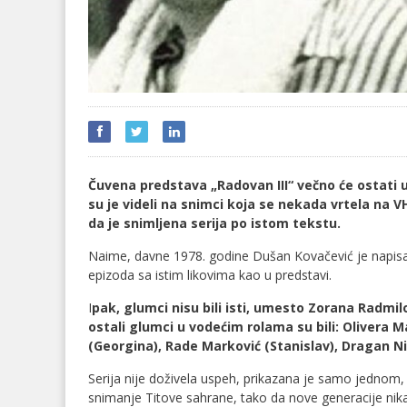
Čuvena predstava „Radovan III“ večno će ostati u sr
su je videli na snimci koja se nekada vrtela na
da je snimljena serija po istom tekstu.
Naime, davne 1978. godine Dušan Kovačević je napisao
epizoda sa istim likovima kao u predstavi.
I
pak, glumci nisu bili isti, umesto Zorana Radmilo
ostali glumci u vodećim rolama su bili: Olivera M
(Georgina), Rade Marković (Stanislav), Dragan Nik
Serija nije doživela uspeh, prikazana je samo jednom, 
snimanje Titove sahrane, tako da nove generacije nikada