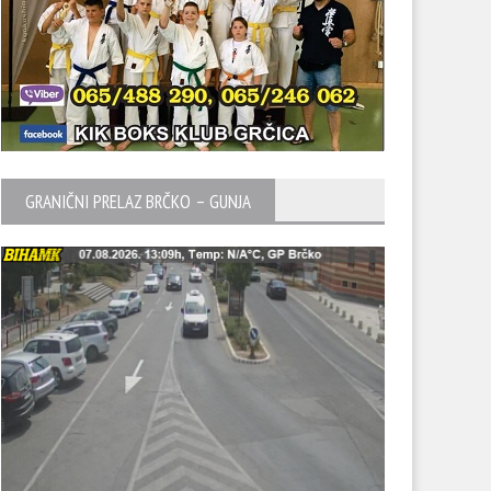
GRANIČNI PRELAZ BRČKO – GUNJA
jedi porast broja zaraženih od
Aleksa Bečić novi predsedni
rone
crnogorskog parlamenta