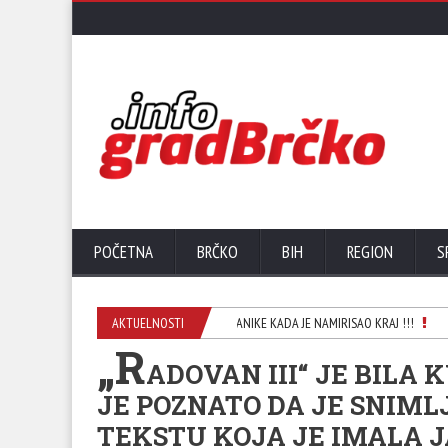
POČETNA
BRČKO
BIH
REGION
S
I MILO JE HAPSIO POSLANIKE KADA JE NAMIRISAO KRAJ !!!
AKTUELNOSTI
Sl
„R
ADOVAN III“ JE BILA
JE POZNATO DA JE SNIML
TEKSTU KOJA JE IMALA J