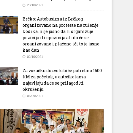
23/10/2021
Brčko: Autobusima iz Brčkog
organizovano na proteste na rušenje
Dodika, nije jasno da li organizuje
pozicija ili opozicija ali da će se
organizovano i plaćeno ići to je jasno
kao dan
02/10/2021
Za vozačku dozvolu biće potrebno 1600
KM za početak, u autoškolama
najavljuju da će se prilagoditi
okruženju.
06/09/2021