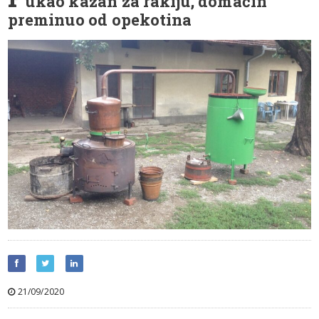
ukao kazan za rakiju, domaćin
preminuo od opekotina
21/09/2020