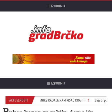
IZBORNIK
IZBORNIK
I MILO JE HAPSIO POSLANIKE KADA JE NAMIRISAO KRAJ !!!
AKTUELNOSTI
Slijedi porast 
P