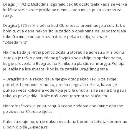
Dragiši J. (76) iz Mislođina izgorjelo čak 80 odsto tijela kada se velika
količina vrele vode prolila po njemu, kada mu je pukao kazan za
rakiju.
Dragiša J. (76) iz Mislođina kod Obrenovca preminuo je u četvrtak u
bolnici, dva dana nakon što je zadobio opekotine na 80 odsto tijela
tako što mu je pukao kazan dok je pekao rakiju, saznaje
“24sedam.rs”
Naime, kada je Hitna pomoć došla u utorak na adresu u Mislođinu
zatekla je teško povrijeđenog čovjeka sa ozbiljnim opekotinama,
kog je prevezla u Beograd na Kliniku za plastičnu hirurgiju. Policija
je izašla na lice mjesta i kod kuće zatekla Dragišinog sina.
– Dragišin sin je rekao da je njegov otac pekao rakiju za svoje
potrebe. U jednom trenutku, prema njegovim rečima, kazan je
pukao i veća količnina vode koja je bila unutra izlila se na Dragišu i
tako ga povrijedila – kaže naš izvor upoznat sa slučajem.
Nesrećni čovek je pri pucanju kazana zadobio opekotine opasne
po život, na 80 odsto tijela.
Kako saznajemo, on je nakon dva dana borbe, u četvrtak preminuo
u bolnici,piše „24seda.rs.