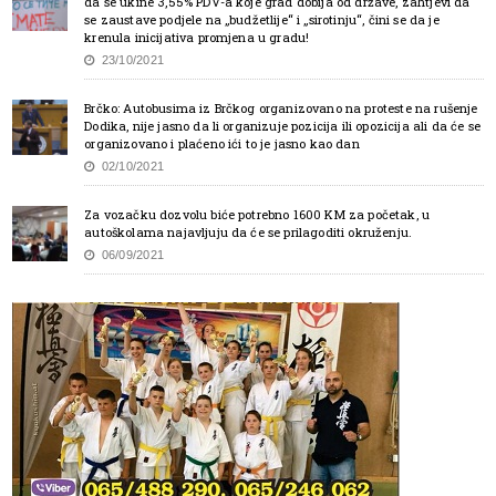
da se ukine 3,55% PDV-a koje grad dobija od države, zahtjevi da
se zaustave podjele na „budžetlije“ i „sirotinju“, čini se da je
krenula inicijativa promjena u gradu!
23/10/2021
Brčko: Autobusima iz Brčkog organizovano na proteste na rušenje
Dodika, nije jasno da li organizuje pozicija ili opozicija ali da će se
organizovano i plaćeno ići to je jasno kao dan
02/10/2021
Za vozačku dozvolu biće potrebno 1600 KM za početak, u
autoškolama najavljuju da će se prilagoditi okruženju.
06/09/2021