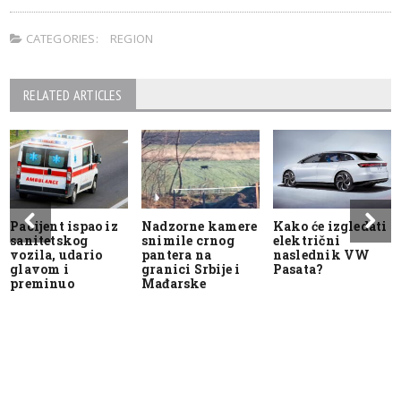
CATEGORIES:
REGION
RELATED ARTICLES
Pacijent ispao iz
Nadzorne kamere
Kako će izgledati
sanitetskog
snimile crnog
električni
vozila, udario
pantera na
naslednik VW
glavom i
granici Srbije i
Pasata?
preminuo
Mađarske