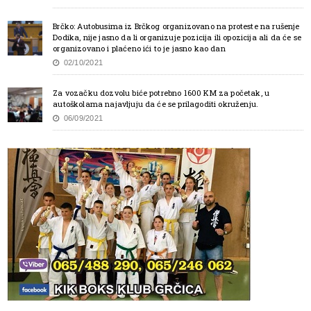
Brčko: Autobusima iz Brčkog organizovano na proteste na rušenje
Dodika, nije jasno da li organizuje pozicija ili opozicija ali da će se
organizovano i plaćeno ići to je jasno kao dan
02/10/2021
Za vozačku dozvolu biće potrebno 1600 KM za početak, u
autoškolama najavljuju da će se prilagoditi okruženju.
06/09/2021