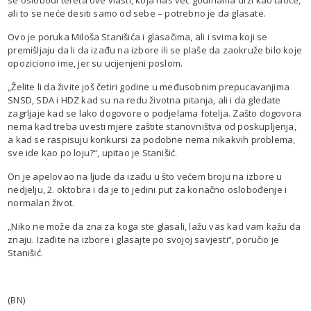
ali to se neće desiti samo od sebe – potrebno je da glasate.
Ovo je poruka Miloša Stanišića i glasačima, ali i svima koji se
premišljaju da li da izađu na izbore ili se plaše da zaokruže bilo koje
opoziciono ime, jer su ucijenjeni poslom.
„Želite li da živite još četiri godine u međusobnim prepucavanjima
SNSD, SDA i HDZ kad su na redu životna pitanja, ali i da gledate
zagrljaje kad se lako dogovore o podjelama fotelja. Zašto dogovora
nema kad treba uvesti mjere zaštite stanovništva od poskupljenja,
a kad se raspisuju konkursi za podobne nema nikakvih problema,
sve ide kao po loju?“, upitao je Stanišić.
On je apelovao na ljude da izađu u što većem broju na izbore u
nedjelju, 2. oktobra i da je to jedini put za konačno oslobođenje i
normalan život.
„Niko ne može da zna za koga ste glasali, lažu vas kad vam kažu da
znaju. Izađite na izbore i glasajte po svojoj savjesti“, poručio je
Stanišić.
(BN)