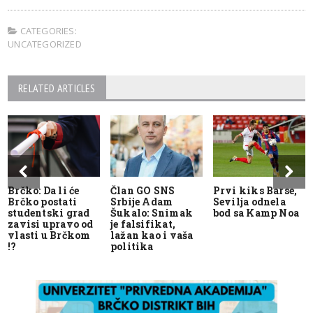
CATEGORIES:
UNCATEGORIZED
RELATED ARTICLES
Brčko: Da li će
Član GO SNS
Prvi kiks Barse,
Brčko postati
Srbije Adam
Sevilja odnela
studentski grad
Šukalo: Snimak
bod sa Kamp Noa
zavisi upravo od
je falsifikat,
vlasti u Brčkom
lažan kao i vaša
!?
politika