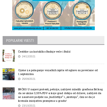
POPULARNE VIJESTI
Čestitke za katoličko Badnje veče i Božić
24/12/2021
Cijene za polaganje vozačkih ispita vrtoglavo su povećane od
1.septembra
25/08/2021
BRČKO: U najavi protesti, peticije, zahtjevi mladih građana Brčkog
da se ukine 3,55% PDV-a koje grad dobija od države, zahtjevi da
se zaustave podjele na „budžetlije“ i „sirotinju“, čini se da je
krenula inicijativa promjena u gradu!
23/10/2021