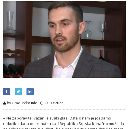
by GradBrčko.info
,
27/09/2022
– Ne zaboravite, važan je svaki glas. Ostalo nam je još samo
nekoliko dana do trenutka kad Republika Srpska konačno može da
se oslobodi tereta ove vlasti, koja nas već godinama drži kao taoce,